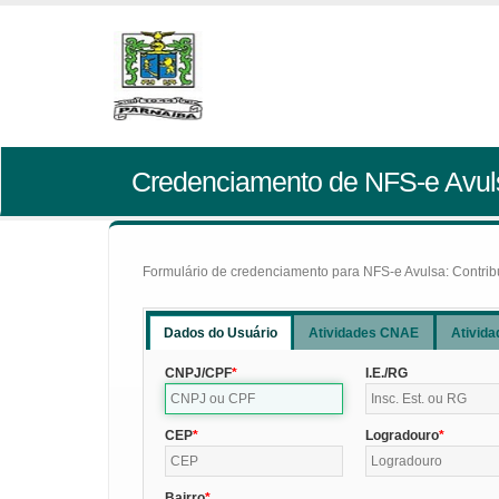
Credenciamento de NFS-e Avul
Formulário de credenciamento para NFS-e Avulsa: Contribui
Dados do Usuário
Atividades CNAE
Ativida
CNPJ/CPF
I.E./RG
CEP
Logradouro
Bairro