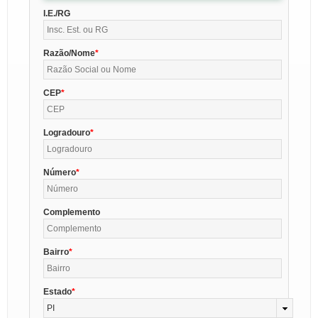
I.E./RG
Razão/Nome
CEP
Logradouro
Número
Complemento
Bairro
Estado
PI