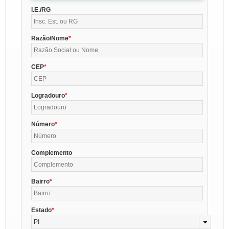
I.E./RG
Razão/Nome
CEP
Logradouro
Número
Complemento
Bairro
Estado
PI