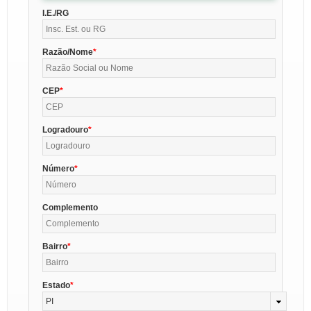
I.E./RG
Razão/Nome
CEP
Logradouro
Número
Complemento
Bairro
Estado
PI