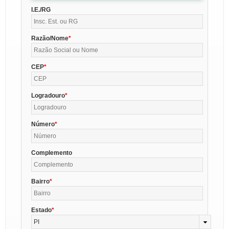
I.E./RG
Razão/Nome
CEP
Logradouro
Número
Complemento
Bairro
Estado
PI