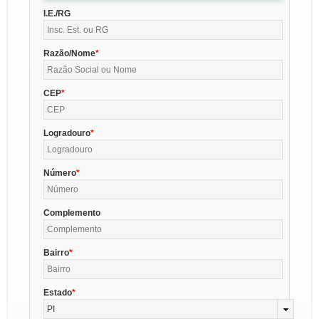
I.E./RG
Razão/Nome
CEP
Logradouro
Número
Complemento
Bairro
Estado
PI