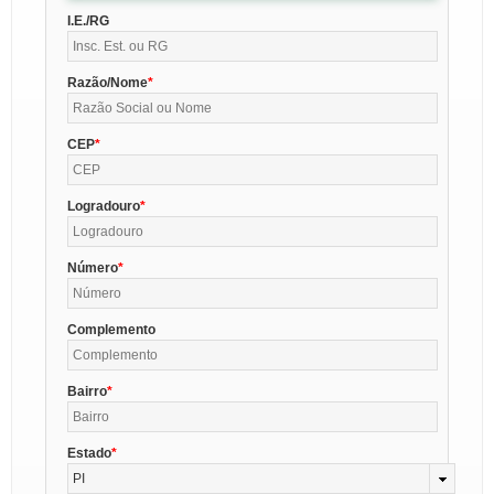
I.E./RG
Razão/Nome
CEP
Logradouro
Número
Complemento
Bairro
Estado
PI