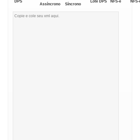
DPS
Lote DPS
NFS-e
NFS-
Assíncrono
Síncrono