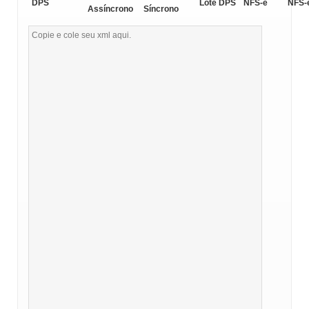
DPS
Lote DPS
NFS-e
NFS-
Assíncrono
Síncrono