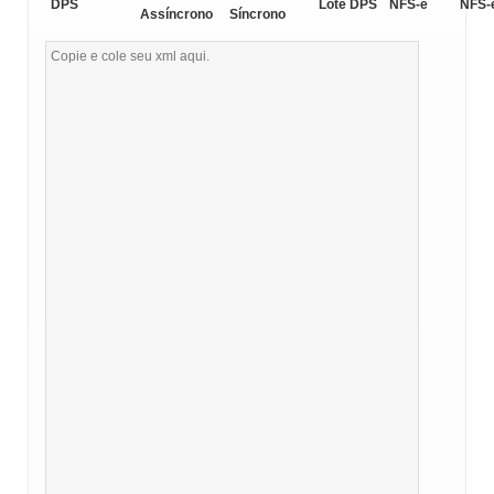
DPS
Lote DPS
NFS-e
NFS-
Assíncrono
Síncrono