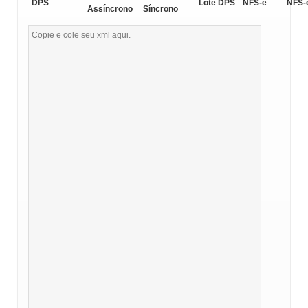
DPS
Lote DPS
NFS-e
NFS-
Assíncrono
Síncrono