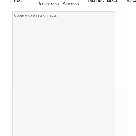
DPS
Lote DPS
NFS-e
NFS-
Assíncrono
Síncrono