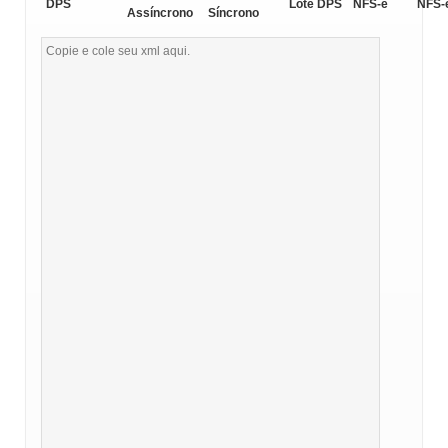
DPS
Lote DPS
NFS-e
NFS-
Assíncrono
Síncrono