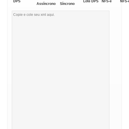
DPS
Lote DPS
NFS-e
NFS-
Assíncrono
Síncrono