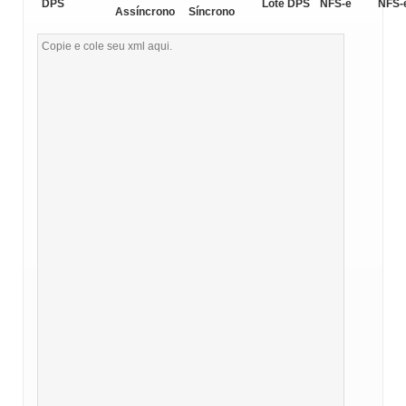
DPS
Lote DPS
NFS-e
NFS-
Assíncrono
Síncrono