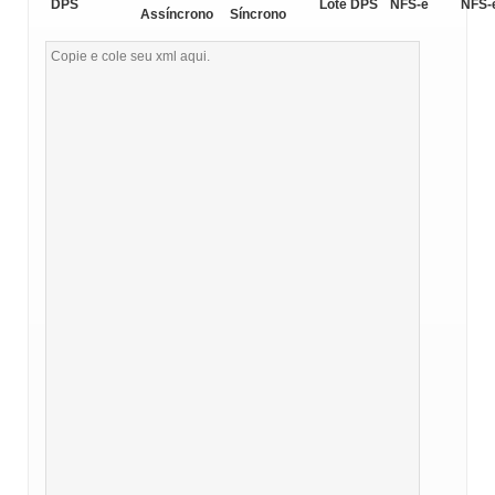
DPS
Lote DPS
NFS-e
NFS-
Assíncrono
Síncrono