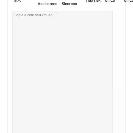
DPS
Lote DPS
NFS-e
NFS-
Assíncrono
Síncrono