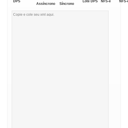
DPS
Lote DPS
NFS-e
NFS-
Assíncrono
Síncrono