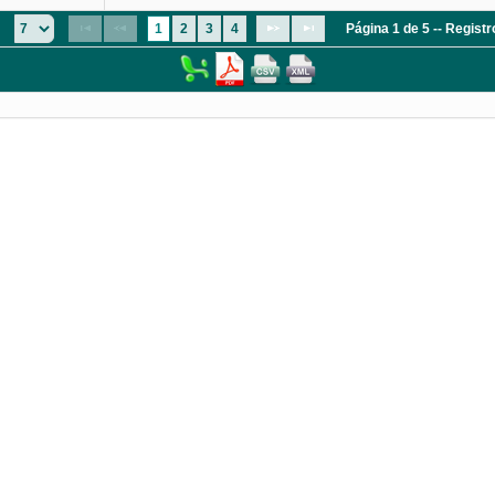
:
1
2
3
4
Página 1 de 5 -- Regist