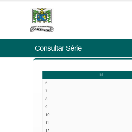
Consultar Série
Id
Id
6
7
8
9
10
11
12