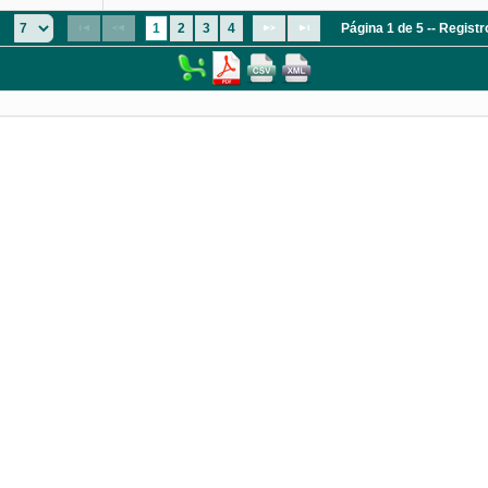
:
1
2
3
4
Página 1 de 5 -- Regist