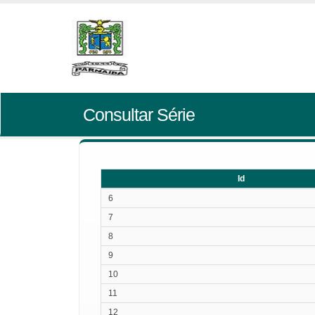
Consultar Série
Id
Id
6
7
8
9
10
11
12