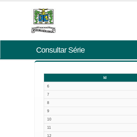
Consultar Série
Id
Id
6
7
8
9
10
11
12