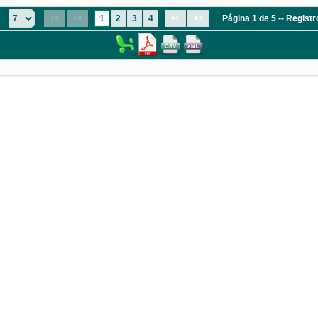
:
1
2
3
4
Página 1 de 5 -- Regist