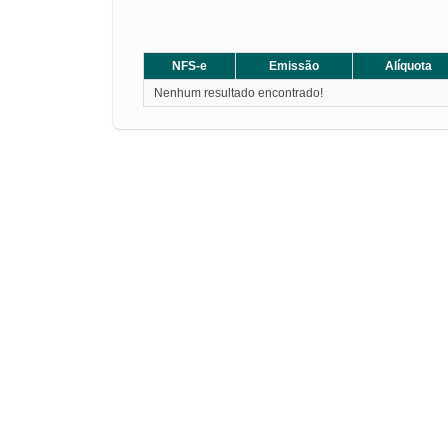
NFS-e
Emissão
Alíquota
Nenhum resultado encontrado!