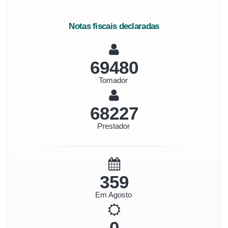
Notas fiscais declaradas
74824
Tomador
73476
Prestador
386
Em Agosto
0