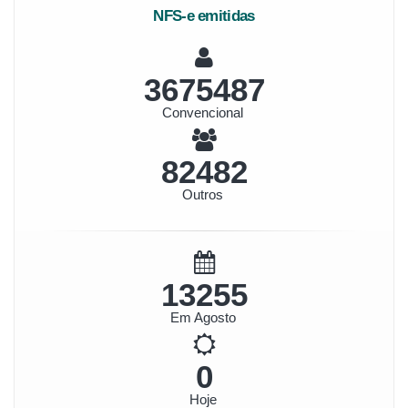
NFS-e emitidas
3958216
Convencional
88826
Outros
14274
Em Agosto
0
Hoje